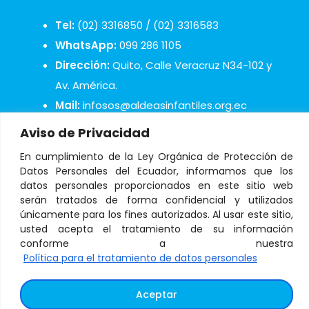
Tel:
(02) 3316850 / (02) 3316583
WhatsApp:
099 286 1105
Dirección:
Quito, Calle Veracruz N34-102 y
Av. América.
Mail:
infosos@aldeasinfantiles.org.ec
Aviso de Privacidad
En cumplimiento de la Ley Orgánica de Protección de
Datos Personales del Ecuador, informamos que los
datos personales proporcionados en este sitio web
© Copyright 2021 Aldeas Infantiles SOS Ecuador
serán tratados de forma confidencial y utilizados
únicamente para los fines autorizados. Al usar este sitio,
usted acepta el tratamiento de su información
conforme a nuestra
Política para el tratamiento de datos personales
Tratamiento de datos personales
–
Términos y
condiciones
Aceptar