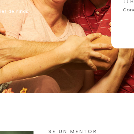
H
Con
es de niñas,
SE UN MENTOR