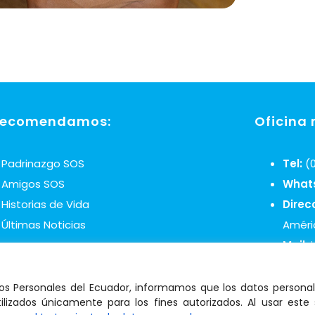
recomendamos:
Oficina 
Padrinazgo SOS
Tel:
(0
Amigos SOS
What
Historias de Vida
Direc
Últimas Noticias
Améri
Mail:
os Personales del Ecuador, informamos que los datos persona
lizados únicamente para los fines autorizados. Al usar este s