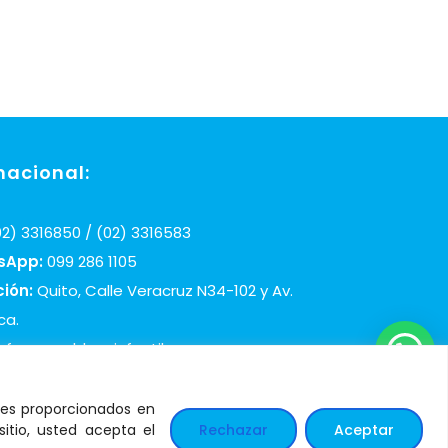
nacional:
2) 3316850 / (02) 3316583
sApp:
099 286 1105
ción:
Quito, Calle Veracruz N34-102 y Av.
ca.
infosos@aldeasinfantiles.org.ec
les proporcionados en
itio, usted acepta el
Rechazar
Aceptar