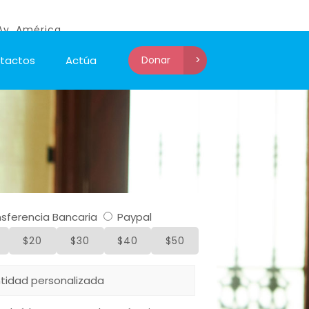
Av. América.
tactos
Actúa
Donar
>
sferencia Bancaria
Paypal
$20
$30
$40
$50