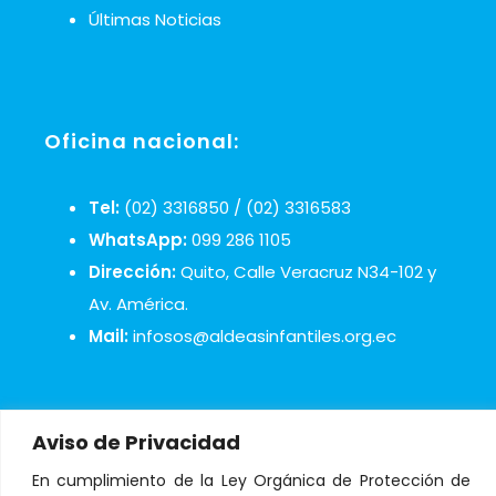
Últimas Noticias
Oficina nacional:
Tel:
(02) 3316850 / (02) 3316583
WhatsApp:
099 286 1105
Dirección:
Quito, Calle Veracruz N34-102 y
Av. América.
Mail:
infosos@aldeasinfantiles.org.ec
Aviso de Privacidad
En cumplimiento de la Ley Orgánica de Protección de
© Copyright 2021 Aldeas Infantiles SOS Ecuador