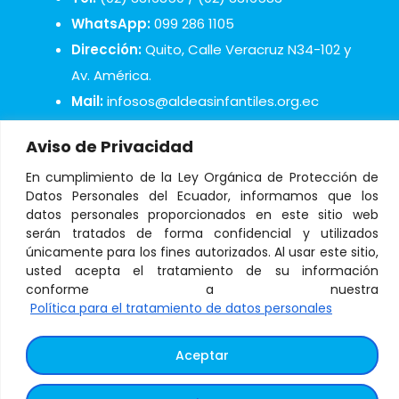
WhatsApp:
099 286 1105
Dirección:
Quito, Calle Veracruz N34-102 y
Av. América.
Mail:
infosos@aldeasinfantiles.org.ec
Aviso de Privacidad
En cumplimiento de la Ley Orgánica de Protección de
Datos Personales del Ecuador, informamos que los
datos personales proporcionados en este sitio web
© Copyright 2021 Aldeas Infantiles SOS Ecuador
serán tratados de forma confidencial y utilizados
únicamente para los fines autorizados. Al usar este sitio,
usted acepta el tratamiento de su información
conforme a nuestra
Tratamiento de datos personales
–
Términos y
Política para el tratamiento de datos personales
condiciones
Aceptar