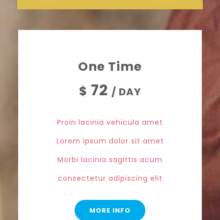
One Time
72
$
/ DAY
Proin lacinia vehicula amet
Lorem ipsum dolor sit amet
Morbi lacinia sagittis acum
consectetur adipiscing elit
MORE INFO