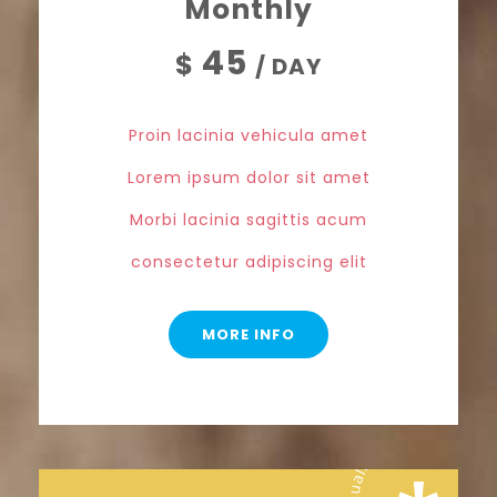
Monthly
45
$
/ DAY
Proin lacinia vehicula amet
Lorem ipsum dolor sit amet
Morbi lacinia sagittis acum
consectetur adipiscing elit
MORE INFO