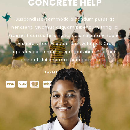
CONCRETE HELP
Suspendisse commodo bibendum purus at
hendrerit. Vivamus aliquam bibendum fringilla.
Praesent cursus felis nunc, quis vulputate sapien
posuere vitae. Aliquam erat volutpat. Cras
egestas porta massa eget pulvinar. Cras non
enim et dui pharetra hendrerit mattis.
PAYMENT OPTIONS :