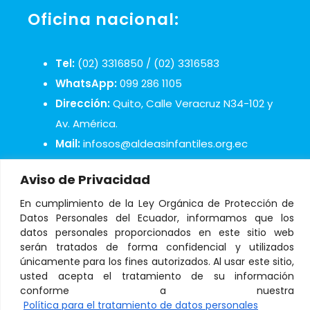
Oficina nacional:
Tel:
(02) 3316850 / (02) 3316583
WhatsApp:
099 286 1105
Dirección:
Quito, Calle Veracruz N34-102 y
Av. América.
Mail:
infosos@aldeasinfantiles.org.ec
Aviso de Privacidad
En cumplimiento de la Ley Orgánica de Protección de
Datos Personales del Ecuador, informamos que los
datos personales proporcionados en este sitio web
© Copyright 2021 Aldeas Infantiles SOS Ecuador
serán tratados de forma confidencial y utilizados
únicamente para los fines autorizados. Al usar este sitio,
usted acepta el tratamiento de su información
conforme a nuestra
Tratamiento de datos personales
–
Términos y
Política para el tratamiento de datos personales