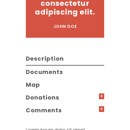
consectetur
adipiscing elit.
JOHN DOE
Description
Documents
Map
Donations
0
Comments
0
Lorem ipsum dolor sit amet,