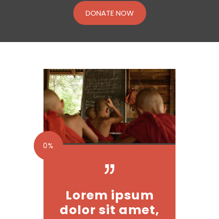
DONATE NOW
0%
Lorem ipsum
dolor sit amet,