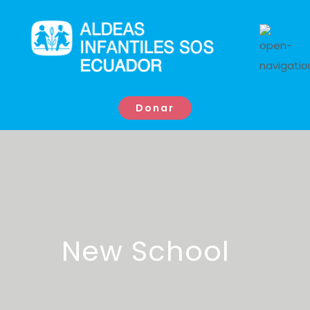
Donar
New School