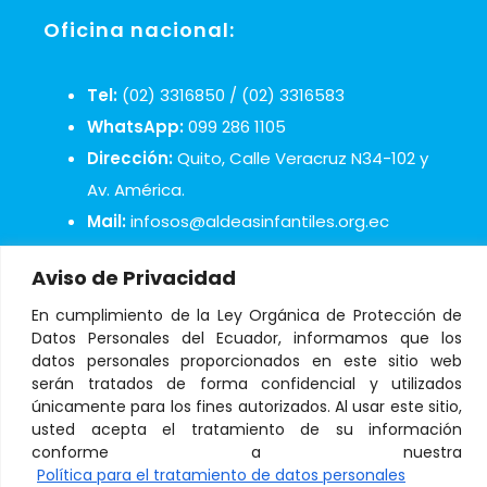
Oficina nacional:
Tel:
(02) 3316850 / (02) 3316583
WhatsApp:
099 286 1105
Dirección:
Quito, Calle Veracruz N34-102 y
Av. América.
Mail:
infosos@aldeasinfantiles.org.ec
Aviso de Privacidad
En cumplimiento de la Ley Orgánica de Protección de
Datos Personales del Ecuador, informamos que los
datos personales proporcionados en este sitio web
© Copyright 2021 Aldeas Infantiles SOS Ecuador
serán tratados de forma confidencial y utilizados
únicamente para los fines autorizados. Al usar este sitio,
usted acepta el tratamiento de su información
conforme a nuestra
Tratamiento de datos personales
–
Términos y
Política para el tratamiento de datos personales