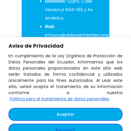
Quito, Calle
Dirección:
Veracruz N34-102 y Av.
América.
Mail:
infosos@aldeasinfantiles.org.ec
Aviso de Privacidad
En cumplimiento de la Ley Orgánica de Protección de
Datos Personales del Ecuador, informamos que los
datos personales proporcionados en este sitio web
© Copyright 2021 Aldeas
serán tratados de forma confidencial y utilizados
únicamente para los fines autorizados. Al usar este
Infantiles SOS Ecuador
sitio, usted acepta el tratamiento de su información
conforme a nuestra
Política para el tratamiento de datos personales
Tratamiento de datos
Aceptar
personales
–
Términos y
condiciones
Rechazar