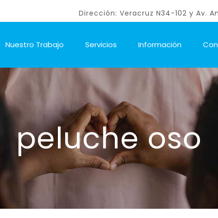
Dirección: Veracruz N34-102 y Av. A
Nuestro Trabajo
Servicios
Información
Con
peluche oso