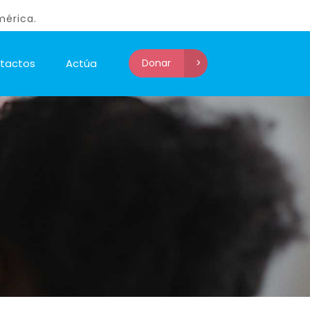
mérica.
tactos
Actúa
Donar
>