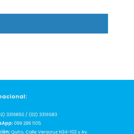
nacional:
2) 3316850 / (02) 3316583
sApp:
099 286 1105
ción:
Quito, Calle Veracruz N34-102 y Av.