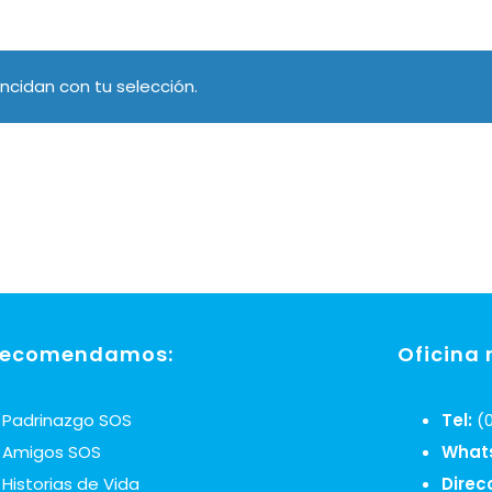
cidan con tu selección.
recomendamos:
Oficina 
Padrinazgo SOS
Tel:
(0
Amigos SOS
What
Historias de Vida
Direc