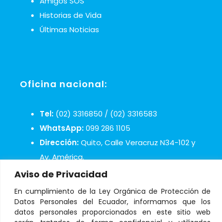
Amigos SOS
Historias de Vida
Últimas Noticias
Oficina nacional:
Tel:
(02) 3316850 / (02) 3316583
WhatsApp:
099 286 1105
Dirección:
Quito, Calle Veracruz N34-102 y
Av. América.
Mail:
infosos@aldeasinfantiles.org.ec
Aviso de Privacidad
En cumplimiento de la Ley Orgánica de Protección de
Datos Personales del Ecuador, informamos que los
datos personales proporcionados en este sitio web