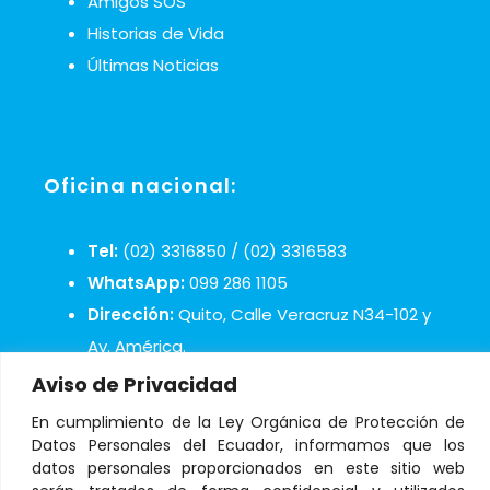
Amigos SOS
Historias de Vida
Últimas Noticias
Oficina nacional:
Tel:
(02) 3316850 / (02) 3316583
WhatsApp:
099 286 1105
Dirección:
Quito, Calle Veracruz N34-102 y
Av. América.
Mail:
infosos@aldeasinfantiles.org.ec
Aviso de Privacidad
En cumplimiento de la Ley Orgánica de Protección de
Datos Personales del Ecuador, informamos que los
datos personales proporcionados en este sitio web