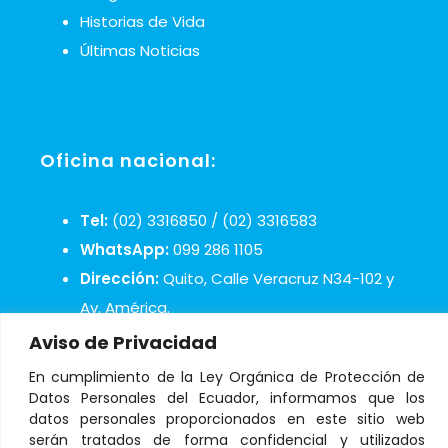
Historias de Vida
Últimas Noticias
Oficina nacional:
Tel:
(02) 3316850 / (02) 3316583
WhatsApp:
099 286 1105
Dirección:
Quito, Calle Veracruz N34-102 y
Av. América.
Mail:
infosos@aldeasinfantiles.org.ec
Aviso de Privacidad
En cumplimiento de la Ley Orgánica de Protección de
Datos Personales del Ecuador, informamos que los
datos personales proporcionados en este sitio web
serán tratados de forma confidencial y utilizados