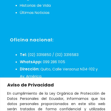
Historias de Vida
Últimas Noticias
Oficina nacional:
Tel:
(02) 3316850 / (02) 3316583
WhatsApp:
099 286 1105
Dirección:
Quito, Calle Veracruz N34-102 y
Av. América.
Mail:
infosos@aldeasinfantiles.org.ec
Aviso de Privacidad
En cumplimiento de la Ley Orgánica de Protección de
Datos Personales del Ecuador, informamos que los
datos personales proporcionados en este sitio web
serán tratados de forma confidencial y utilizados