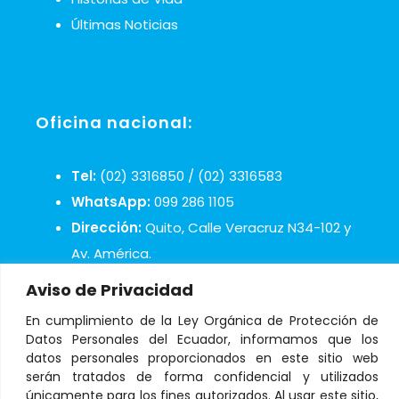
Últimas Noticias
Oficina nacional:
Tel:
(02) 3316850 / (02) 3316583
WhatsApp:
099 286 1105
Dirección:
Quito, Calle Veracruz N34-102 y
Av. América.
Mail:
infosos@aldeasinfantiles.org.ec
Aviso de Privacidad
En cumplimiento de la Ley Orgánica de Protección de
Datos Personales del Ecuador, informamos que los
datos personales proporcionados en este sitio web
serán tratados de forma confidencial y utilizados
únicamente para los fines autorizados. Al usar este sitio,
© Copyright 2021 Aldeas Infantiles SOS Ecuador