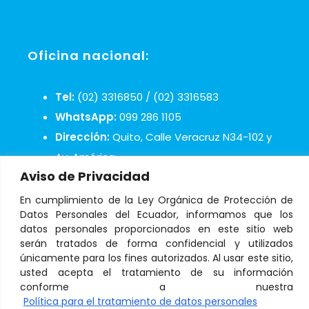
Oficina nacional:
Tel:
(02) 3316850 / (02) 3316583
WhatsApp:
099 286 1105
Dirección:
Quito, Calle Veracruz N34-102 y
Av. América.
Aviso de Privacidad
Mail:
infosos@aldeasinfantiles.org.ec
En cumplimiento de la Ley Orgánica de Protección de
Datos Personales del Ecuador, informamos que los
datos personales proporcionados en este sitio web
serán tratados de forma confidencial y utilizados
únicamente para los fines autorizados. Al usar este sitio,
© Copyright 2021 Aldeas Infantiles SOS Ecuador
usted acepta el tratamiento de su información
conforme a nuestra
Política para el tratamiento de datos personales